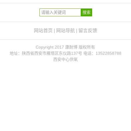
网站首页
|
网站导航
|
留言反馈
Copyright 2017 康耐博 版权所有
地址：陕西省西安市雁塔区东仪路137号 电话：13522858788
西安中心供氧