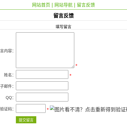
|
|
网站首页
网站导航
留言反馈
留言反馈
填写留言
言内容：
*
姓名：
*
子邮件：
QQ：
验证码：
*